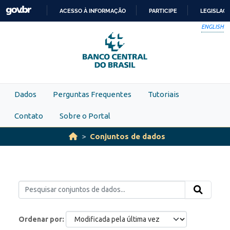
Skip to main content
ACESSO À INFORMAÇÃO
PARTICIPE
LEGISLAÇ
IR
ENGLISH
PARA
O
CONTEÚDO
Dados
Perguntas Frequentes
Tutoriais
Contato
Sobre o Portal
Conjuntos de dados
Ordenar por