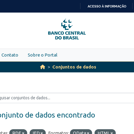
ACESSO À INFORMAÇÃO
IR
PARA
O
CONTEÚDO
Contato
Sobre o Portal
Conjuntos de dados
onjunto de dados encontrado
etas:
RDE
IED
Formatos:
OData
HTML