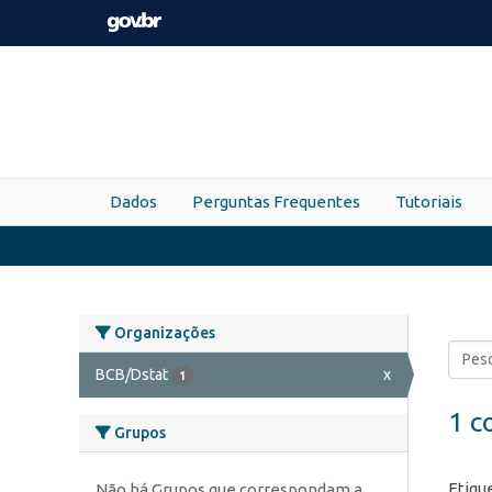
Skip to main content
Dados
Perguntas Frequentes
Tutoriais
Organizações
BCB/Dstat
x
1
1 c
Grupos
Etiqu
Não há Grupos que correspondam a