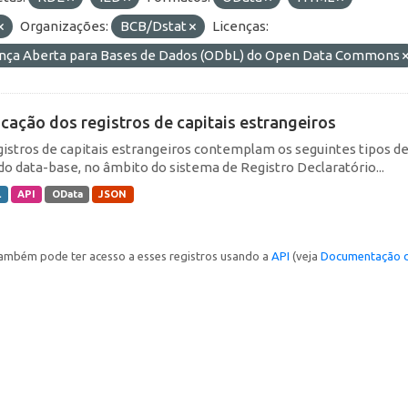
Organizações:
BCB/Dstat
Licenças:
ença Aberta para Bases de Dados (ODbL) do Open Data Commons
icação dos registros de capitais estrangeiros
gistros de capitais estrangeiros contemplam os seguintes tipos d
do data-base, no âmbito do sistema de Registro Declaratório...
L
API
OData
JSON
ambém pode ter acesso a esses registros usando a
API
(veja
Documentação d