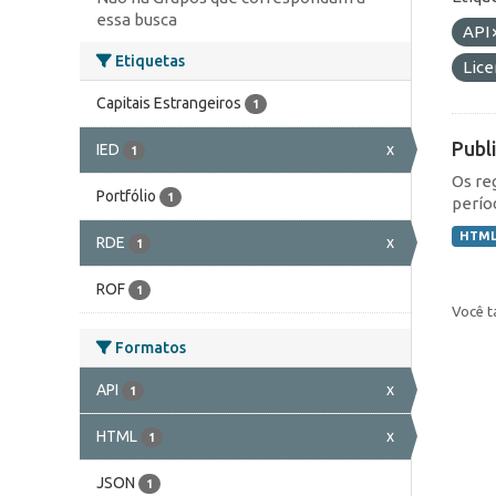
essa busca
API
Etiquetas
Lic
Capitais Estrangeiros
1
Publ
IED
x
1
Os re
Portfólio
1
perío
HTM
RDE
x
1
ROF
1
Você t
Formatos
API
x
1
HTML
x
1
JSON
1