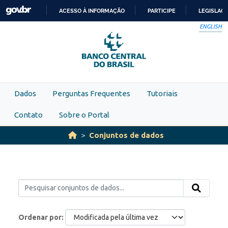
Skip to main content
ACESSO À INFORMAÇÃO
PARTICIPE
LEGISLAÇ
IR
ENGLISH
PARA
O
CONTEÚDO
Dados
Perguntas Frequentes
Tutoriais
Contato
Sobre o Portal
Conjuntos de dados
Ordenar por