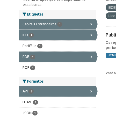
essa busca
BCB
Etiquetas
Lic
Capitais Estrangeiros
x
1
Publ
IED
x
1
Os re
Portfólio
1
perío
HTM
RDE
x
1
ROF
1
Você t
Formatos
API
x
1
HTML
1
JSON
1