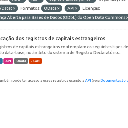
/Dstat
Formatos:
OData
API
Licenças:
ença Aberta para Bases de Dados (ODbL) do Open Data Commons
icação dos registros de capitais estrangeiros
gistros de capitais estrangeiros contemplam os seguintes tipos d
do data-base, no âmbito do sistema de Registro Declaratório...
L
API
OData
JSON
ambém pode ter acesso a esses registros usando a
API
(veja
Documentação d