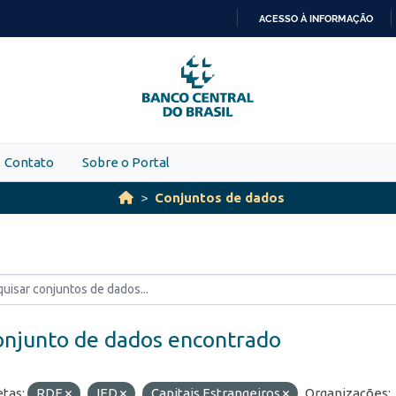
ACESSO À INFORMAÇÃO
IR
PARA
O
CONTEÚDO
Contato
Sobre o Portal
Conjuntos de dados
onjunto de dados encontrado
etas:
RDE
IED
Capitais Estrangeiros
Organizações: