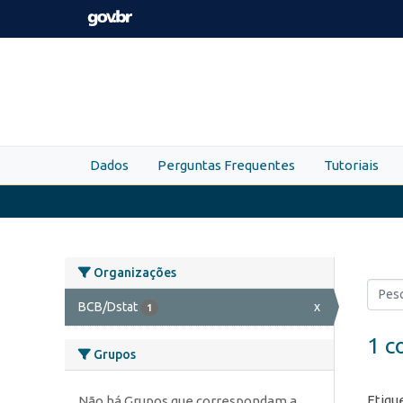
Skip to main content
Dados
Perguntas Frequentes
Tutoriais
Organizações
BCB/Dstat
x
1
1 c
Grupos
Etiqu
Não há Grupos que correspondam a