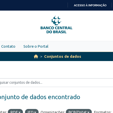
ACESSO À INFORMAÇÃO
IR
PARA
O
CONTEÚDO
Contato
Sobre o Portal
Conjuntos de dados
onjunto de dados encontrado
etas:
RDE
IED
Organizações:
BCB/Dstat
Formatos: