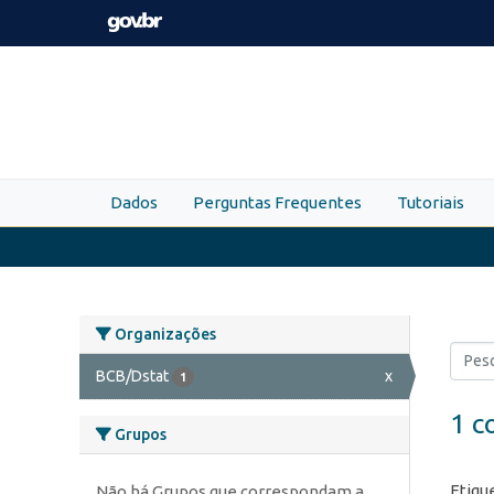
Skip to main content
Dados
Perguntas Frequentes
Tutoriais
Organizações
BCB/Dstat
x
1
1 c
Grupos
Etiqu
Não há Grupos que correspondam a