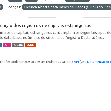
Licenças:
Licença Aberta para Bases de Dados (ODbL) do O
icação dos registros de capitais estrangeiros
gistros de capitais estrangeiros contemplam os seguintes tipos d
do data-base, no âmbito do sistema de Registro Declaratório...
L
API
OData
JSON
ambém pode ter acesso a esses registros usando a
API
(veja
Documentação d