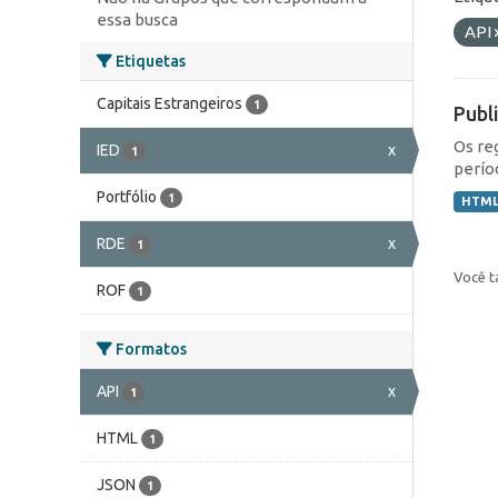
essa busca
API
Etiquetas
Capitais Estrangeiros
1
Publ
Os re
IED
x
1
perío
Portfólio
1
HTM
RDE
x
1
Você t
ROF
1
Formatos
API
x
1
HTML
1
JSON
1