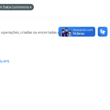
pen Data Commons
e operações, criadas ou encerradas em cada
a API
).