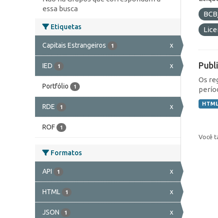
essa busca
BCB
Etiquetas
Lic
Capitais Estrangeiros
x
1
Publ
IED
x
1
Os re
Portfólio
1
perío
HTM
RDE
x
1
ROF
1
Você t
Formatos
API
x
1
HTML
x
1
JSON
x
1