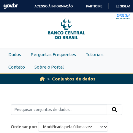
Skip to main content
ACESSO À INFORMAÇÃO
PARTICIPE
LEGISLAÇ
IR
ENGLISH
PARA
O
CONTEÚDO
Dados
Perguntas Frequentes
Tutoriais
Contato
Sobre o Portal
Conjuntos de dados
Ordenar por