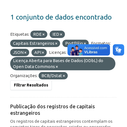
1 conjunto de dados encontrado
Etiquetas:
RDE
IED
Capitais Estrangeiros
Portfólio
Formatos:
JSON
API
Licenças:
Licença Aberta para Bases de Dados (ODbL) do
Open Data Commons
Organizações:
BCB/Dstat
Filtrar Resultados
Publicação dos registros de capitais
estrangeiros
Os registros de capitais estrangeiros contemplam os
seguintes tipos de operações, criadas ou encerradas