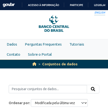
Skip to main content
ACESSO À INFORMAÇÃO
PARTICIPE
LEGISLAÇ
IR
ENGLISH
PARA
O
CONTEÚDO
Dados
Perguntas Frequentes
Tutoriais
Contato
Sobre o Portal
Conjuntos de dados
Ordenar por