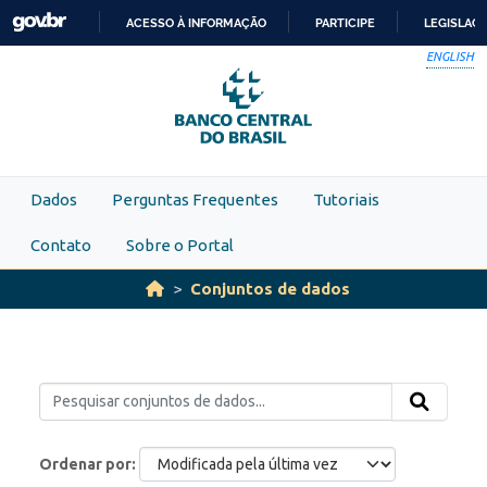
Skip to main content
ACESSO À INFORMAÇÃO
PARTICIPE
LEGISLAÇ
IR
ENGLISH
PARA
O
CONTEÚDO
Dados
Perguntas Frequentes
Tutoriais
Contato
Sobre o Portal
Conjuntos de dados
Ordenar por