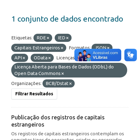
1 conjunto de dados encontrado
Etiquetas:
RDE
IED
Capitais Estrangeiros
Formatos:
JSON
API
OData
Licenças:
Licença Aberta para Bases de Dados (ODbL) do
Open Data Commons
Organizações:
BCB/Dstat
Filtrar Resultados
Publicação dos registros de capitais
estrangeiros
Os registros de capitais estrangeiros contemplam os
seguintes tipos de operações, criadas ou encerradas