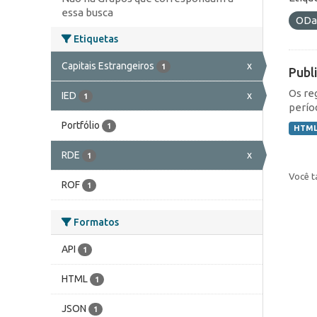
essa busca
ODa
Etiquetas
Capitais Estrangeiros
x
1
Publ
Os re
IED
x
1
perío
Portfólio
1
HTM
RDE
x
1
Você t
ROF
1
Formatos
API
1
HTML
1
JSON
1