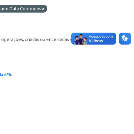
o Open Data Commons
e operações, criadas ou encerradas em cada
a API
).