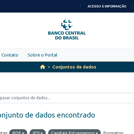
ACESSO À INFORMAÇÃO
IR
PARA
O
CONTEÚDO
Contato
Sobre o Portal
Conjuntos de dados
onjunto de dados encontrado
etas:
RDE
IED
Capitais Estrangeiros
Formatos: