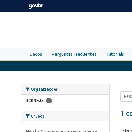
Skip to main content
Dados
Perguntas Frequentes
Tutoriais
Organizações
BCB/Dstat
1
1 c
Grupos
Etiqu
Não há Grupos que correspondam a