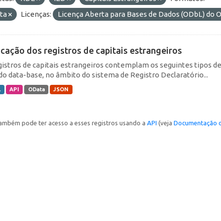
ta
Licenças:
Licença Aberta para Bases de Dados (ODbL) d
icação dos registros de capitais estrangeiros
gistros de capitais estrangeiros contemplam os seguintes tipos d
do data-base, no âmbito do sistema de Registro Declaratório...
L
API
OData
JSON
ambém pode ter acesso a esses registros usando a
API
(veja
Documentação d