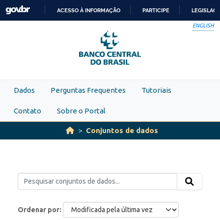
Skip to main content
ACESSO À INFORMAÇÃO
PARTICIPE
LEGISLAÇ
IR
ENGLISH
PARA
O
CONTEÚDO
Dados
Perguntas Frequentes
Tutoriais
Contato
Sobre o Portal
Conjuntos de dados
Ordenar por