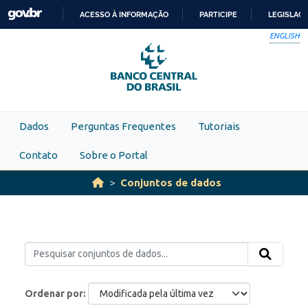
Skip to main content
ACESSO À INFORMAÇÃO
PARTICIPE
LEGISLAÇ
IR
ENGLISH
PARA
O
CONTEÚDO
Dados
Perguntas Frequentes
Tutoriais
Contato
Sobre o Portal
Conjuntos de dados
Ordenar por