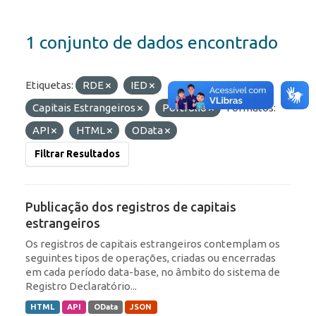
1 conjunto de dados encontrado
Etiquetas:
RDE
IED
Capitais Estrangeiros
Portfólio
Formatos:
API
HTML
OData
Filtrar Resultados
Publicação dos registros de capitais
estrangeiros
Os registros de capitais estrangeiros contemplam os
seguintes tipos de operações, criadas ou encerradas
em cada período data-base, no âmbito do sistema de
Registro Declaratório...
HTML
API
OData
JSON