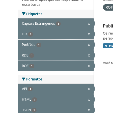
essa busca
RO
Etiquetas
Capitais Estrangeiros
x
1
Publ
Os re
IED
x
1
perío
Portfólio
x
1
HTM
RDE
x
1
Você t
ROF
x
1
Formatos
API
x
1
HTML
x
1
JSON
x
1