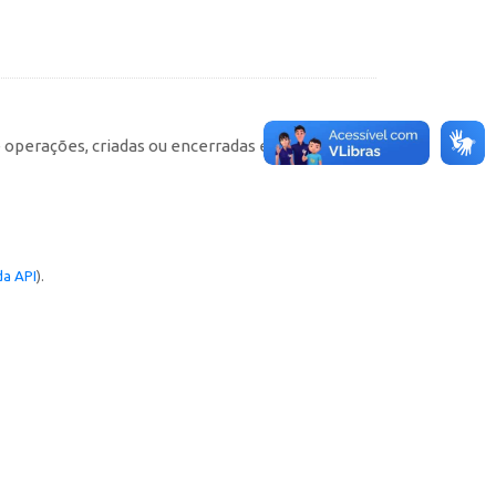
e operações, criadas ou encerradas em cada
a API
).