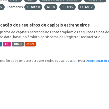
F
Formatos:
OData
API
JSON
HTML
icação dos registros de capitais estrangeiros
gistros de capitais estrangeiros contemplam os seguintes tipos d
do data-base, no âmbito do sistema de Registro Declaratório...
L
API
OData
JSON
ambém pode ter acesso a esses registros usando a
API
(veja
Documentação d