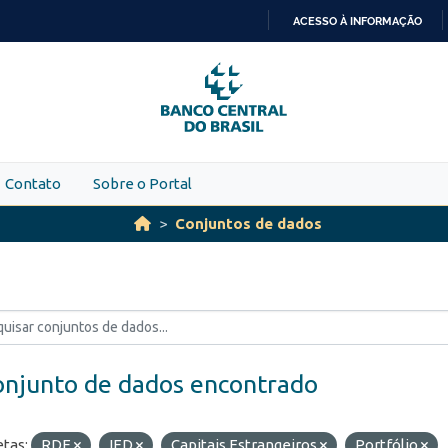
ACESSO À INFORMAÇÃO
IR
PARA
O
CONTEÚDO
Contato
Sobre o Portal
Conjuntos de dados
onjunto de dados encontrado
etas:
RDE
IED
Capitais Estrangeiros
Portfólio