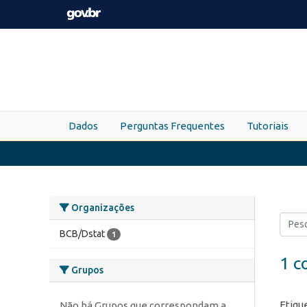
Skip to main content
Dados
Perguntas Frequentes
Tutoriais
Organizações
BCB/Dstat
1
1 c
Grupos
Etiqu
Não há Grupos que correspondam a