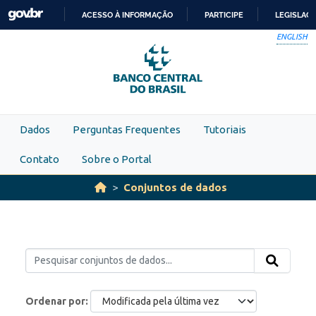
Skip to main content
ACESSO À INFORMAÇÃO
PARTICIPE
LEGISLAÇ
IR
ENGLISH
PARA
O
CONTEÚDO
Dados
Perguntas Frequentes
Tutoriais
Contato
Sobre o Portal
Conjuntos de dados
Ordenar por