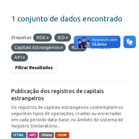
1 conjunto de dados encontrado
Etiquetas:
RDE
IED
Capitais Estrangeiros
ROF
Formatos:
API
Filtrar Resultados
Publicação dos registros de capitais
estrangeiros
Os registros de capitais estrangeiros contemplam os
seguintes tipos de operações, criadas ou encerradas
em cada período data-base, no âmbito do sistema de
Registro Declaratório...
HTML
API
OData
JSON