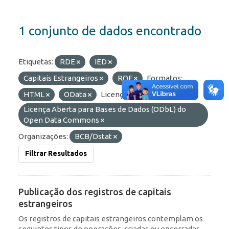
1 conjunto de dados encontrado
Etiquetas:
RDE
IED
Capitais Estrangeiros
ROF
Formatos:
HTML
OData
Licenças:
Licença Aberta para Bases de Dados (ODbL) do
Open Data Commons
Organizações:
BCB/Dstat
Filtrar Resultados
Publicação dos registros de capitais
estrangeiros
Os registros de capitais estrangeiros contemplam os
seguintes tipos de operações, criadas ou encerradas