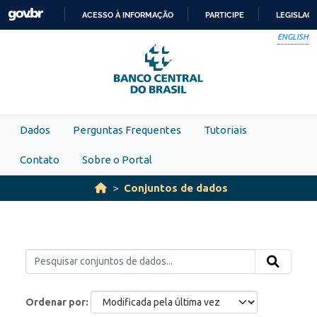
Skip to main content
ACESSO À INFORMAÇÃO
PARTICIPE
LEGISLAÇ
IR
ENGLISH
PARA
O
CONTEÚDO
Dados
Perguntas Frequentes
Tutoriais
Contato
Sobre o Portal
Conjuntos de dados
Ordenar por