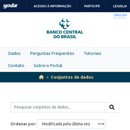
Skip to main content
ACESSO À INFORMAÇÃO
PARTICIPE
LEGISLAÇ
IR
ENGLISH
PARA
O
CONTEÚDO
Dados
Perguntas Frequentes
Tutoriais
Contato
Sobre o Portal
Conjuntos de dados
Ordenar por