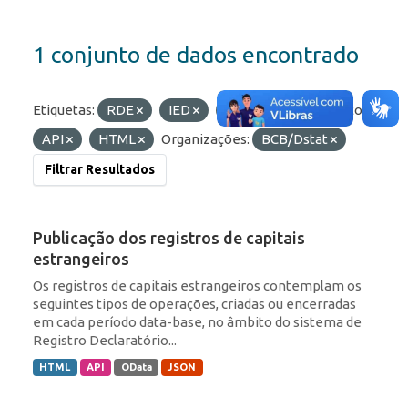
1 conjunto de dados encontrado
Etiquetas:
RDE
IED
Portfólio
Formatos:
API
HTML
Organizações:
BCB/Dstat
Filtrar Resultados
Publicação dos registros de capitais
estrangeiros
Os registros de capitais estrangeiros contemplam os
seguintes tipos de operações, criadas ou encerradas
em cada período data-base, no âmbito do sistema de
Registro Declaratório...
HTML
API
OData
JSON