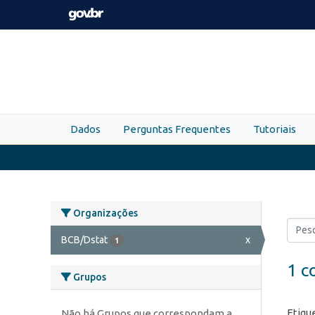
Skip to main content
Dados
Perguntas Frequentes
Tutoriais
Organizações
BCB/Dstat
x
1
1 c
Grupos
Etiqu
Não há Grupos que correspondam a