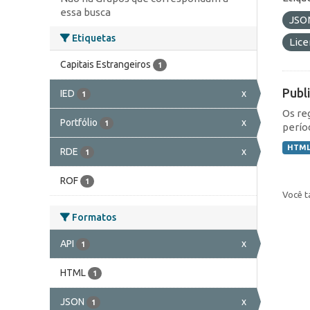
essa busca
JSO
Etiquetas
Lic
Capitais Estrangeiros
1
Publ
IED
x
1
Os re
Portfólio
x
1
perío
HTM
RDE
x
1
ROF
1
Você t
Formatos
API
x
1
HTML
1
JSON
x
1