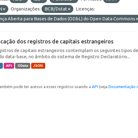
N
Organizações:
BCB/Dstat
Licenças:
ença Aberta para Bases de Dados (ODbL) do Open Data Commons
icação dos registros de capitais estrangeiros
gistros de capitais estrangeiros contemplam os seguintes tipos d
do data-base, no âmbito do sistema de Registro Declaratório...
L
API
OData
JSON
ambém pode ter acesso a esses registros usando a
API
(veja
Documentação d