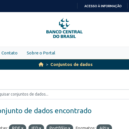
ACESSO À INFORMAÇÃO
IR
PARA
O
CONTEÚDO
Contato
Sobre o Portal
Conjuntos de dados
onjunto de dados encontrado
etas:
RDE
IED
Portfólio
Formatos:
API