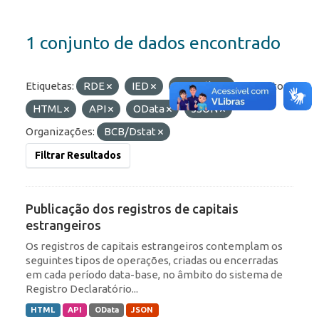
1 conjunto de dados encontrado
Etiquetas:
RDE
IED
Portfólio
Formatos:
HTML
API
OData
JSON
Organizações:
BCB/Dstat
Filtrar Resultados
Publicação dos registros de capitais
estrangeiros
Os registros de capitais estrangeiros contemplam os
seguintes tipos de operações, criadas ou encerradas
em cada período data-base, no âmbito do sistema de
Registro Declaratório...
HTML
API
OData
JSON