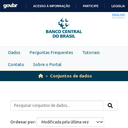
Skip to main content
ACESSO À INFORMAÇÃO
PARTICIPE
LEGISLAÇ
IR
ENGLISH
PARA
O
CONTEÚDO
Dados
Perguntas Frequentes
Tutoriais
Contato
Sobre o Portal
Conjuntos de dados
Ordenar por