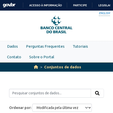
Skip to main content
ACESSO À INFORMAÇÃO
PARTICIPE
LEGISLAÇ
IR
ENGLISH
PARA
O
CONTEÚDO
Dados
Perguntas Frequentes
Tutoriais
Contato
Sobre o Portal
Conjuntos de dados
Ordenar por