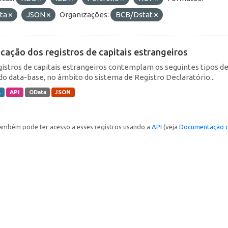
ta
JSON
Organizações:
BCB/Dstat
icação dos registros de capitais estrangeiros
gistros de capitais estrangeiros contemplam os seguintes tipos d
do data-base, no âmbito do sistema de Registro Declaratório...
L
API
OData
JSON
ambém pode ter acesso a esses registros usando a
API
(veja
Documentação d