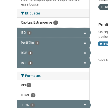
essa busca
ODa
Etiquetas
Capitais Estrangeiros
1
Publ
Os re
IED
x
1
perío
Portfólio
x
1
HTM
RDE
x
1
Você t
ROF
x
1
Formatos
API
1
HTML
1
JSON
x
1