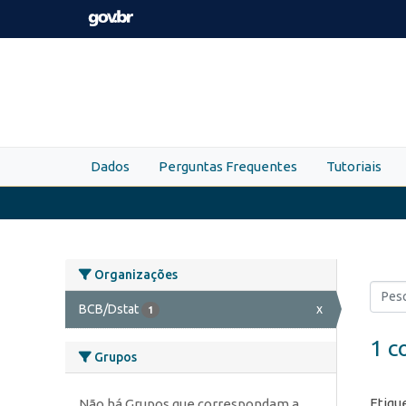
Skip to main content
Dados
Perguntas Frequentes
Tutoriais
Organizações
BCB/Dstat
x
1
1 c
Grupos
Etiqu
Não há Grupos que correspondam a