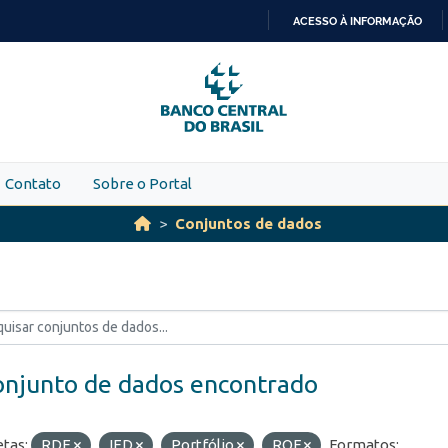
ACESSO À INFORMAÇÃO
IR
PARA
O
CONTEÚDO
Contato
Sobre o Portal
Conjuntos de dados
onjunto de dados encontrado
etas:
RDE
IED
Portfólio
ROF
Formatos: