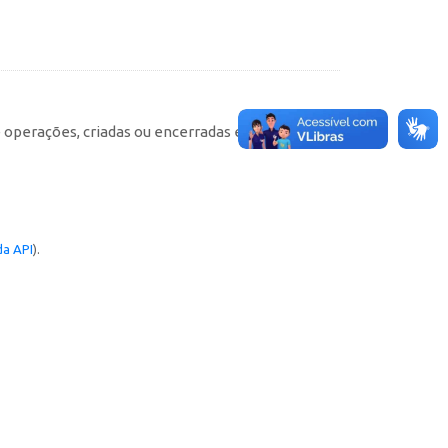
e operações, criadas ou encerradas em cada
a API
).