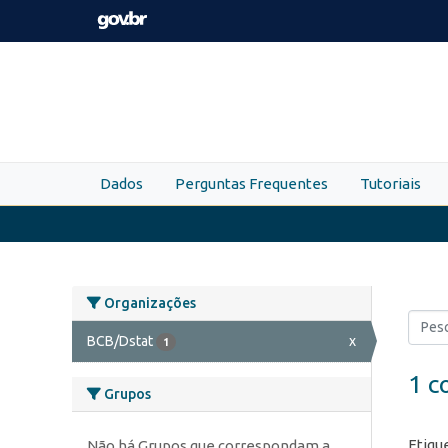
Skip to main content
Dados
Perguntas Frequentes
Tutoriais
Organizações
BCB/Dstat
x
1
1 c
Grupos
Etiqu
Não há Grupos que correspondam a