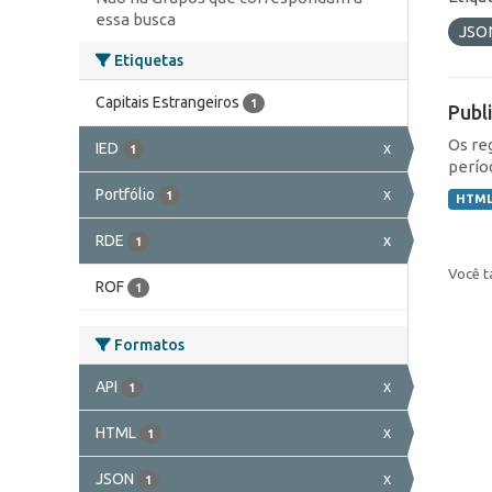
essa busca
JSO
Etiquetas
Capitais Estrangeiros
1
Publ
Os re
IED
x
1
perío
Portfólio
x
1
HTM
RDE
x
1
Você t
ROF
1
Formatos
API
x
1
HTML
x
1
JSON
x
1