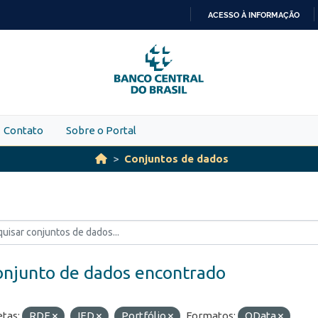
ACESSO À INFORMAÇÃO
IR
PARA
O
CONTEÚDO
Contato
Sobre o Portal
Conjuntos de dados
onjunto de dados encontrado
etas:
RDE
IED
Portfólio
Formatos:
OData