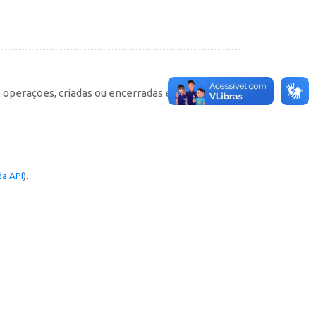
e operações, criadas ou encerradas em cada
a API
).