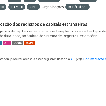
N
HTML
API
Organizações:
BCB/Dstat
icação dos registros de capitais estrangeiros
gistros de capitais estrangeiros contemplam os seguintes tipos d
do data-base, no âmbito do sistema de Registro Declaratório...
L
API
OData
JSON
ambém pode ter acesso a esses registros usando a
API
(veja
Documentação d