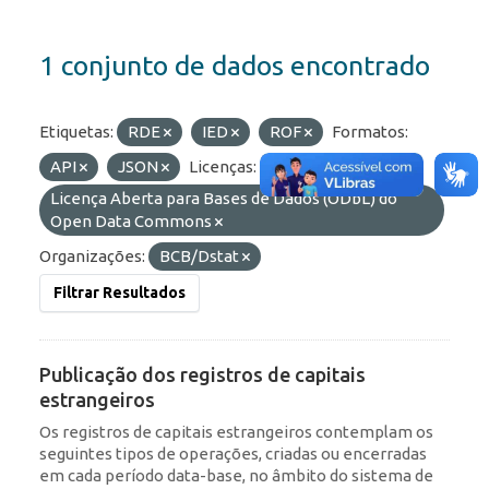
1 conjunto de dados encontrado
Etiquetas:
RDE
IED
ROF
Formatos:
API
JSON
Licenças:
Licença Aberta para Bases de Dados (ODbL) do
Open Data Commons
Organizações:
BCB/Dstat
Filtrar Resultados
Publicação dos registros de capitais
estrangeiros
Os registros de capitais estrangeiros contemplam os
seguintes tipos de operações, criadas ou encerradas
em cada período data-base, no âmbito do sistema de