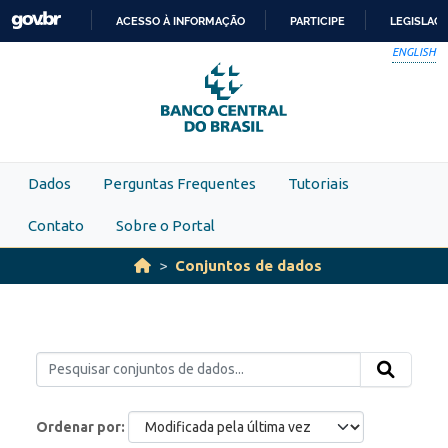
Skip to main content
ACESSO À INFORMAÇÃO
PARTICIPE
LEGISLAÇ
IR
ENGLISH
PARA
O
CONTEÚDO
Dados
Perguntas Frequentes
Tutoriais
Contato
Sobre o Portal
Conjuntos de dados
Ordenar por