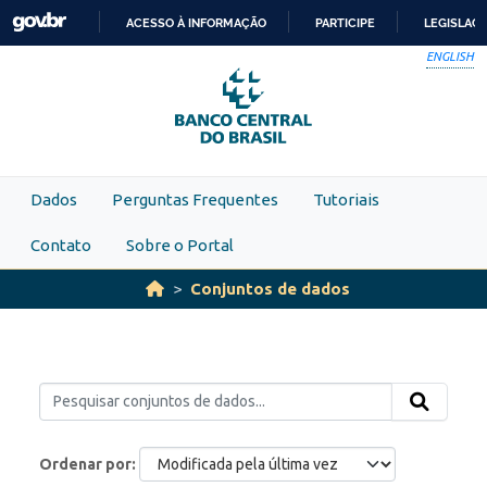
Skip to main content
ACESSO À INFORMAÇÃO
PARTICIPE
LEGISLAÇ
IR
ENGLISH
PARA
O
CONTEÚDO
Dados
Perguntas Frequentes
Tutoriais
Contato
Sobre o Portal
Conjuntos de dados
Ordenar por