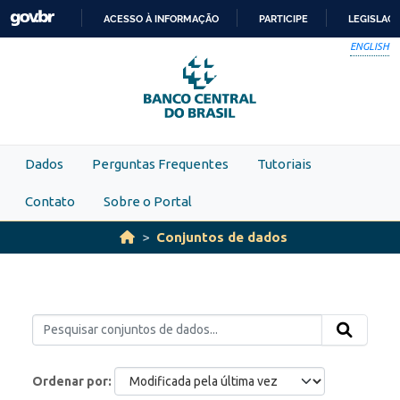
Skip to main content
ACESSO À INFORMAÇÃO
PARTICIPE
LEGISLAÇ
IR
ENGLISH
PARA
O
CONTEÚDO
Dados
Perguntas Frequentes
Tutoriais
Contato
Sobre o Portal
Conjuntos de dados
Ordenar por