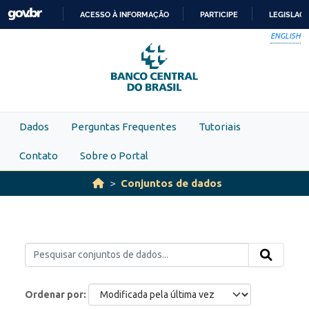
Skip to main content
ACESSO À INFORMAÇÃO
PARTICIPE
LEGISLAÇ
IR
ENGLISH
PARA
O
CONTEÚDO
Dados
Perguntas Frequentes
Tutoriais
Contato
Sobre o Portal
Conjuntos de dados
Ordenar por