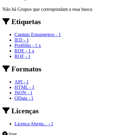
Não há Grupos que correspondam a essa busca
Etiquetas
Capitais Estrangeiros
-
1
IED
-
1
Portfólio
-
1
x
RDE
-
1
x
ROF
-
1
Formatos
API
-
1
HTML
-
1
JSON
-
1
OData
-
1
Licenças
Licença Aberta...
-
1
close