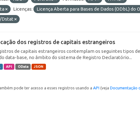
ta
Licenças:
Licença Aberta para Bases de Dados (ODbL) d
/Dstat
icação dos registros de capitais estrangeiros
gistros de capitais estrangeiros contemplam os seguintes tipos d
do data-base, no âmbito do sistema de Registro Declaratório...
L
API
OData
JSON
ambém pode ter acesso a esses registros usando a
API
(veja
Documentação d