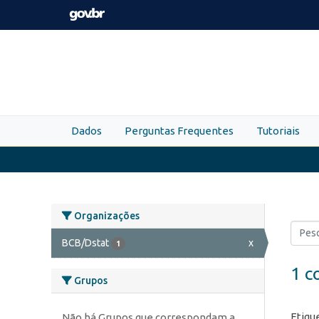
Skip to main content
Dados
Perguntas Frequentes
Tutoriais
Organizações
BCB/Dstat
x
1
1 c
Grupos
Etiqu
Não há Grupos que correspondam a