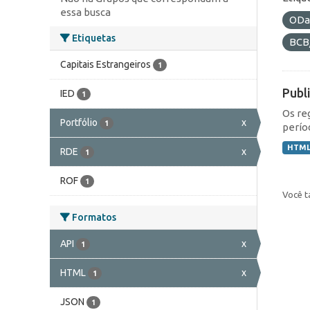
essa busca
ODa
Etiquetas
BCB
Capitais Estrangeiros
1
Publ
IED
1
Os re
Portfólio
x
1
perío
HTM
RDE
x
1
ROF
1
Você t
Formatos
API
x
1
HTML
x
1
JSON
1