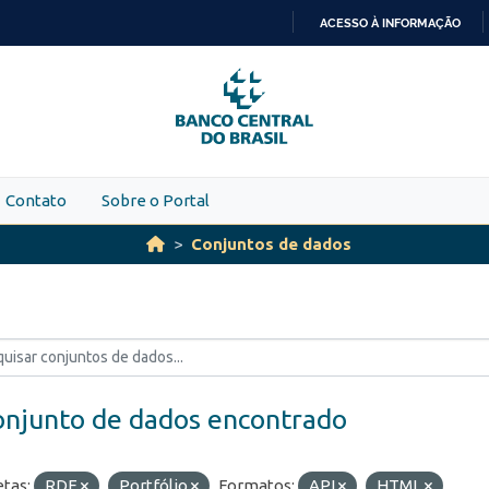
ACESSO À INFORMAÇÃO
IR
PARA
O
CONTEÚDO
Contato
Sobre o Portal
Conjuntos de dados
onjunto de dados encontrado
etas:
RDE
Portfólio
Formatos:
API
HTML