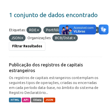
1 conjunto de dados encontrado
Etiquetas:
RDE
Portfólio
Formatos:
API
JSON
Organizações:
BCB/Dstat
Filtrar Resultados
Publicação dos registros de capitais
estrangeiros
Os registros de capitais estrangeiros contemplam os
seguintes tipos de operações, criadas ou encerradas
em cada período data-base, no âmbito do sistema de
Registro Declaratório...
HTML
API
OData
JSON