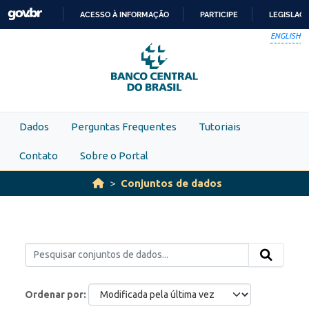
Skip to main content
ACESSO À INFORMAÇÃO
PARTICIPE
LEGISLAÇ
IR
ENGLISH
PARA
O
CONTEÚDO
Dados
Perguntas Frequentes
Tutoriais
Contato
Sobre o Portal
Conjuntos de dados
Ordenar por