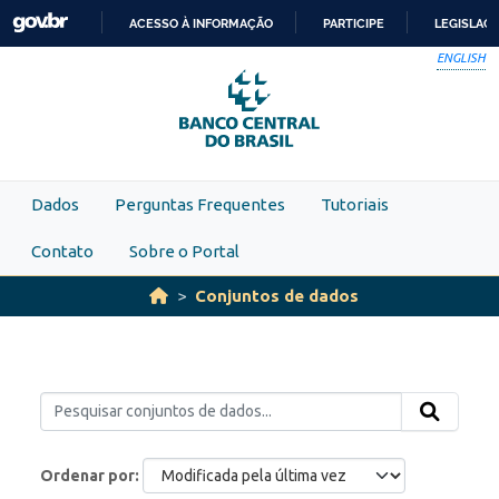
Skip to main content
ACESSO À INFORMAÇÃO
PARTICIPE
LEGISLAÇ
IR
ENGLISH
PARA
O
CONTEÚDO
Dados
Perguntas Frequentes
Tutoriais
Contato
Sobre o Portal
Conjuntos de dados
Ordenar por