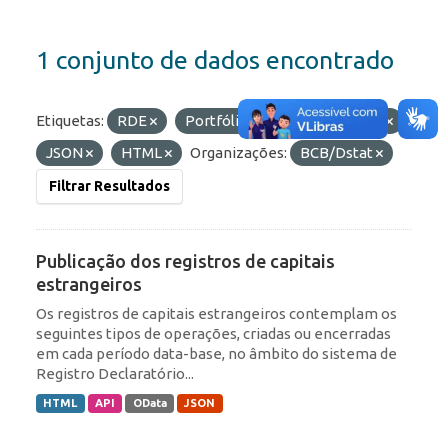
1 conjunto de dados encontrado
Etiquetas:
RDE
Portfólio
Formatos:
API
JSON
HTML
Organizações:
BCB/Dstat
Filtrar Resultados
Publicação dos registros de capitais
estrangeiros
Os registros de capitais estrangeiros contemplam os
seguintes tipos de operações, criadas ou encerradas
em cada período data-base, no âmbito do sistema de
Registro Declaratório...
HTML
API
OData
JSON