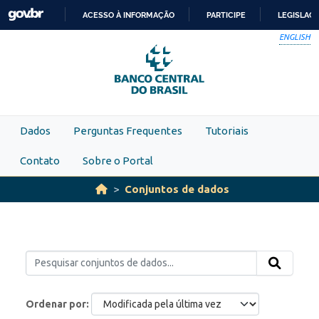
Skip to main content
ACESSO À INFORMAÇÃO
PARTICIPE
LEGISLAÇ
IR
ENGLISH
PARA
O
CONTEÚDO
Dados
Perguntas Frequentes
Tutoriais
Contato
Sobre o Portal
Conjuntos de dados
Ordenar por