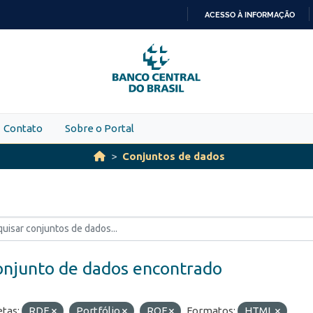
ACESSO À INFORMAÇÃO
IR
PARA
O
CONTEÚDO
Contato
Sobre o Portal
Conjuntos de dados
onjunto de dados encontrado
etas:
RDE
Portfólio
ROF
Formatos:
HTML