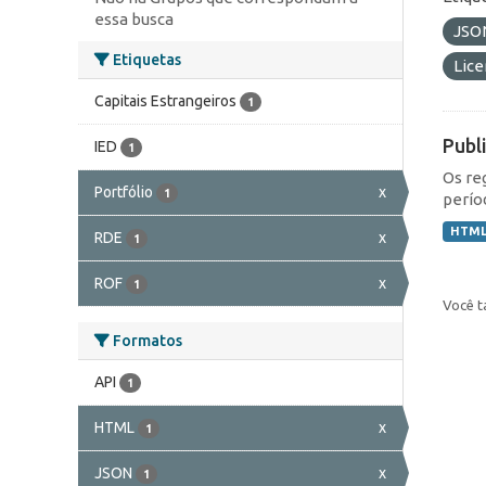
essa busca
JSO
Etiquetas
Lic
Capitais Estrangeiros
1
Publ
IED
1
Os re
Portfólio
x
1
perío
HTM
RDE
x
1
ROF
x
1
Você t
Formatos
API
1
HTML
x
1
JSON
x
1