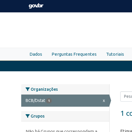
Skip to main content
Dados
Perguntas Frequentes
Tutoriais
Organizações
BCB/Dstat
x
1
1 c
Grupos
Etiqu
Não há Grupos que correspondam a