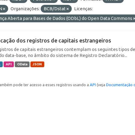
N
Organizações:
BCB/Dstat
Licenças:
ença Aberta para Bases de Dados (ODbL) do Open Data Commons
icação dos registros de capitais estrangeiros
gistros de capitais estrangeiros contemplam os seguintes tipos d
do data-base, no âmbito do sistema de Registro Declaratório...
L
API
OData
JSON
ambém pode ter acesso a esses registros usando a
API
(veja
Documentação d