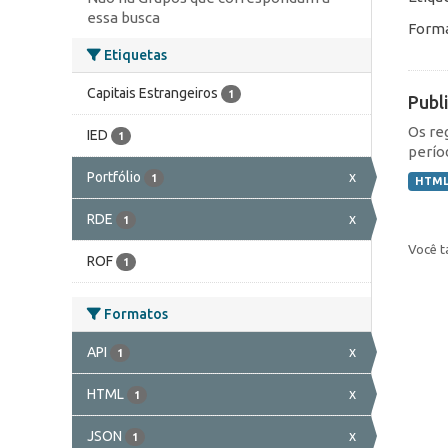
essa busca
Forma
Etiquetas
Capitais Estrangeiros
1
Publ
Os re
IED
1
perío
Portfólio
x
1
HTM
RDE
x
1
Você t
ROF
1
Formatos
API
x
1
HTML
x
1
JSON
x
1