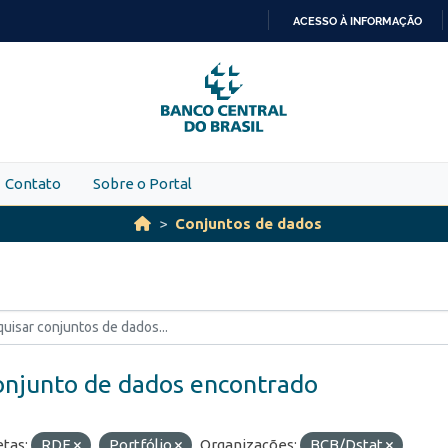
ACESSO À INFORMAÇÃO
IR
PARA
O
CONTEÚDO
Contato
Sobre o Portal
Conjuntos de dados
onjunto de dados encontrado
etas:
RDE
Portfólio
Organizações:
BCB/Dstat