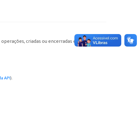
e operações, criadas ou encerradas em cada
a API
).