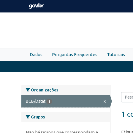
Skip to main content
Dados
Perguntas Frequentes
Tutoriais
Organizações
BCB/Dstat
x
1
1 c
Grupos
Etiqu
Não há Grupos que correspondam a