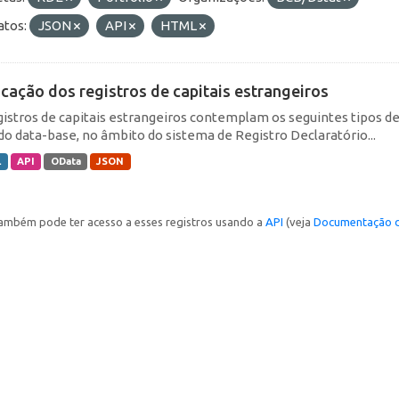
tos:
JSON
API
HTML
icação dos registros de capitais estrangeiros
gistros de capitais estrangeiros contemplam os seguintes tipos d
do data-base, no âmbito do sistema de Registro Declaratório...
L
API
OData
JSON
ambém pode ter acesso a esses registros usando a
API
(veja
Documentação d