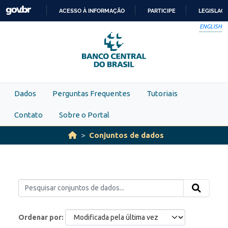
Skip to main content
ACESSO À INFORMAÇÃO
PARTICIPE
LEGISLAÇ
IR
ENGLISH
PARA
O
CONTEÚDO
Dados
Perguntas Frequentes
Tutoriais
Contato
Sobre o Portal
Conjuntos de dados
Ordenar por