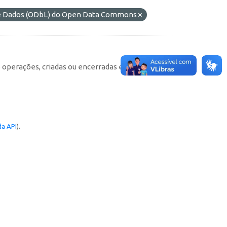
de Dados (ODbL) do Open Data Commons
e operações, criadas ou encerradas em cada
a API
).