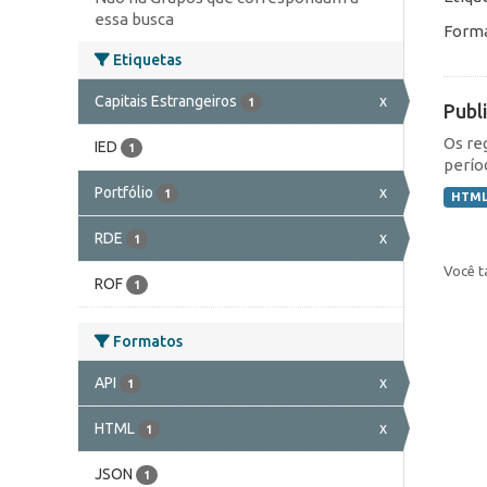
essa busca
Forma
Etiquetas
Capitais Estrangeiros
x
1
Publ
Os re
IED
1
perío
Portfólio
x
1
HTM
RDE
x
1
Você t
ROF
1
Formatos
API
x
1
HTML
x
1
JSON
1