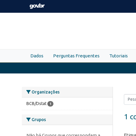
Skip to main content
Dados
Perguntas Frequentes
Tutoriais
Organizações
BCB/Dstat
1
1 c
Grupos
Etiqu
Não há Grupos que correspondam a