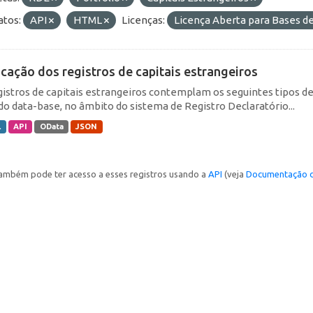
tos:
API
HTML
Licenças:
Licença Aberta para Bases 
icação dos registros de capitais estrangeiros
gistros de capitais estrangeiros contemplam os seguintes tipos d
do data-base, no âmbito do sistema de Registro Declaratório...
L
API
OData
JSON
ambém pode ter acesso a esses registros usando a
API
(veja
Documentação d