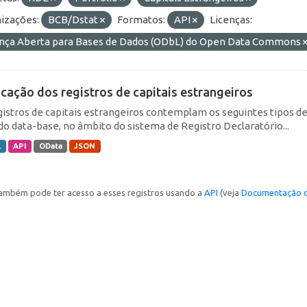
izações:
BCB/Dstat
Formatos:
API
Licenças:
ença Aberta para Bases de Dados (ODbL) do Open Data Commons
icação dos registros de capitais estrangeiros
gistros de capitais estrangeiros contemplam os seguintes tipos d
do data-base, no âmbito do sistema de Registro Declaratório...
L
API
OData
JSON
ambém pode ter acesso a esses registros usando a
API
(veja
Documentação d