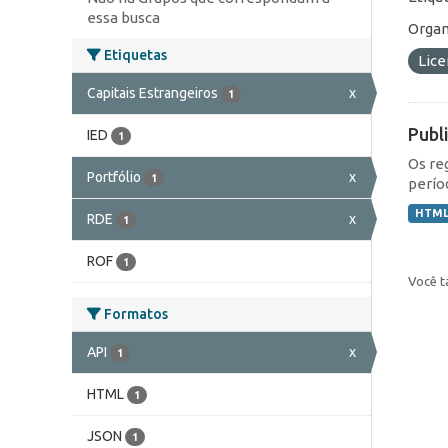
essa busca
Organ
Etiquetas
Lic
Capitais Estrangeiros
x
1
Publ
IED
1
Os re
Portfólio
x
1
perío
HTM
RDE
x
1
ROF
1
Você t
Formatos
API
x
1
HTML
1
JSON
1