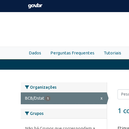
Skip to main content
Dados
Perguntas Frequentes
Tutoriais
Organizações
BCB/Dstat
x
1
1 c
Grupos
Etiqu
Não há Grupos que correspondam a