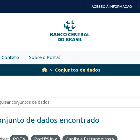
ACESSO À INFORMAÇÃO
IR
PARA
O
CONTEÚDO
Contato
Sobre o Portal
Conjuntos de dados
onjunto de dados encontrado
etas:
RDE
Portfólio
Capitais Estrangeiros