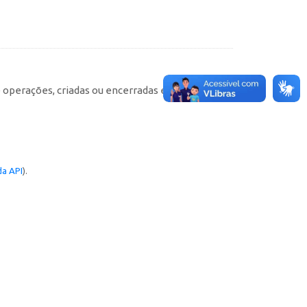
e operações, criadas ou encerradas em cada
a API
).