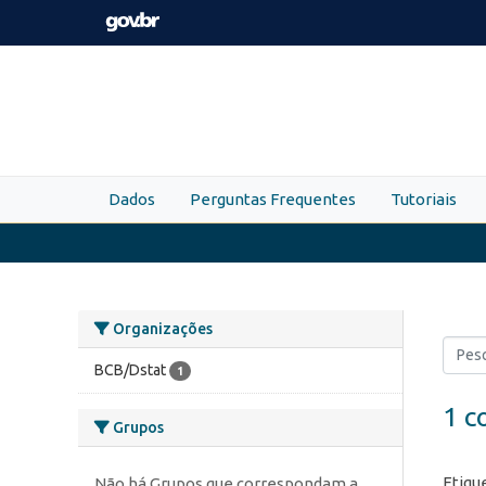
Skip to main content
Dados
Perguntas Frequentes
Tutoriais
Organizações
BCB/Dstat
1
1 c
Grupos
Etiqu
Não há Grupos que correspondam a