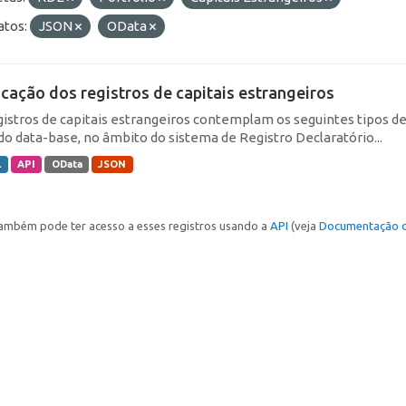
tos:
JSON
OData
icação dos registros de capitais estrangeiros
gistros de capitais estrangeiros contemplam os seguintes tipos d
do data-base, no âmbito do sistema de Registro Declaratório...
L
API
OData
JSON
ambém pode ter acesso a esses registros usando a
API
(veja
Documentação d