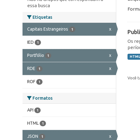
essa busca
Forma
Etiquetas
Capitais Estrangeiros
x
1
Publ
Os re
IED
1
perío
Portfólio
x
1
HTM
RDE
x
1
Você t
ROF
1
Formatos
API
1
HTML
1
JSON
x
1