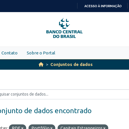
ACESSO À INFORMAÇÃO
IR
PARA
O
CONTEÚDO
Contato
Sobre o Portal
Conjuntos de dados
onjunto de dados encontrado
etas:
RDE
Portfólio
Capitais Estrangeiros