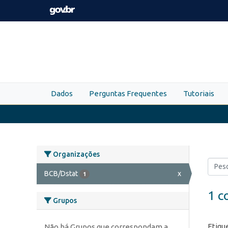
Skip to main content
Dados
Perguntas Frequentes
Tutoriais
Organizações
BCB/Dstat
x
1
1 c
Grupos
Etiqu
Não há Grupos que correspondam a