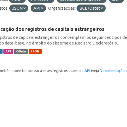
tos:
JSON
API
Organizações:
BCB/Dstat
icação dos registros de capitais estrangeiros
gistros de capitais estrangeiros contemplam os seguintes tipos d
do data-base, no âmbito do sistema de Registro Declaratório...
L
API
OData
JSON
ambém pode ter acesso a esses registros usando a
API
(veja
Documentação d