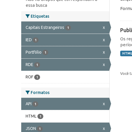
essa busca
Forma
Etiquetas
Capitais Estrangeiros
x
1
Publ
Os re
IED
x
1
perío
Portfólio
x
1
HTM
RDE
x
1
Você t
ROF
1
Formatos
API
x
1
HTML
1
JSON
x
1