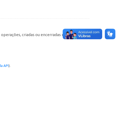
e operações, criadas ou encerradas em cada
a API
).