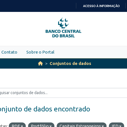
ACESSO À INFORMAÇÃO
IR
PARA
O
CONTEÚDO
Contato
Sobre o Portal
Conjuntos de dados
onjunto de dados encontrado
etas:
RDE
Portfólio
Capitais Estrangeiros
IED