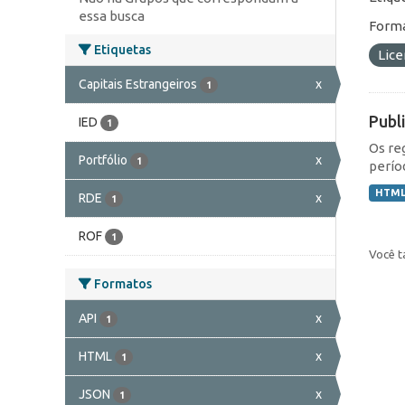
essa busca
Forma
Etiquetas
Lic
Capitais Estrangeiros
x
1
Publ
IED
1
Os re
Portfólio
x
1
perío
HTM
RDE
x
1
ROF
1
Você t
Formatos
API
x
1
HTML
x
1
JSON
x
1