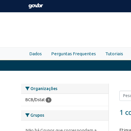
Skip to main content
Dados
Perguntas Frequentes
Tutoriais
Organizações
BCB/Dstat
1
1 c
Grupos
Etiqu
Não há Grupos que correspondam a