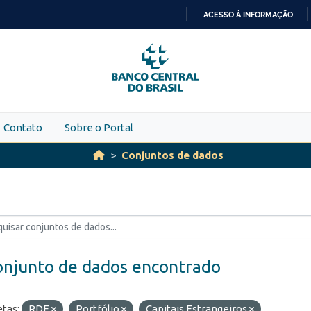
ACESSO À INFORMAÇÃO
IR
PARA
O
CONTEÚDO
Contato
Sobre o Portal
Conjuntos de dados
onjunto de dados encontrado
etas:
RDE
Portfólio
Capitais Estrangeiros