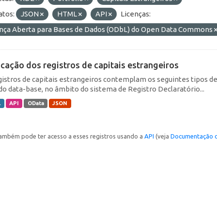
tos:
JSON
HTML
API
Licenças:
ença Aberta para Bases de Dados (ODbL) do Open Data Commons
icação dos registros de capitais estrangeiros
gistros de capitais estrangeiros contemplam os seguintes tipos d
do data-base, no âmbito do sistema de Registro Declaratório...
L
API
OData
JSON
ambém pode ter acesso a esses registros usando a
API
(veja
Documentação d