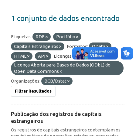
1 conjunto de dados encontrado
Etiquetas:
RDE
Portfólio
Capitais Estrangeiros
Formatos:
OData
HTML
API
Licenças:
Licença Aberta para Bases de Dados (ODbL) do
Open Data Commons
Organizações:
BCB/Dstat
Filtrar Resultados
Publicação dos registros de capitais
estrangeiros
Os registros de capitais estrangeiros contemplam os
seguintes tipos de operações, criadas ou encerradas