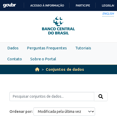
Skip to main content
ACESSO À INFORMAÇÃO
PARTICIPE
LEGISLAÇ
IR
ENGLISH
PARA
O
CONTEÚDO
Dados
Perguntas Frequentes
Tutoriais
Contato
Sobre o Portal
Conjuntos de dados
Ordenar por