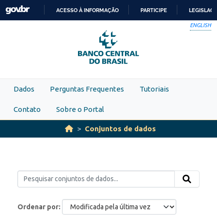
Skip to main content
ACESSO À INFORMAÇÃO
PARTICIPE
LEGISLAÇ
IR
ENGLISH
PARA
O
CONTEÚDO
Dados
Perguntas Frequentes
Tutoriais
Contato
Sobre o Portal
Conjuntos de dados
Ordenar por