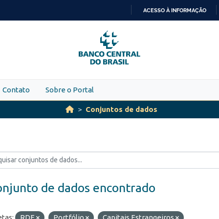
ACESSO À INFORMAÇÃO
IR
PARA
O
CONTEÚDO
Contato
Sobre o Portal
Conjuntos de dados
onjunto de dados encontrado
etas:
RDE
Portfólio
Capitais Estrangeiros