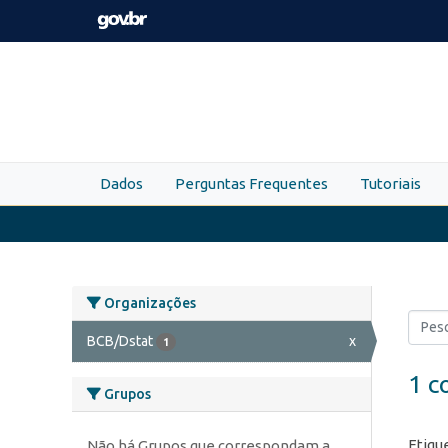
Skip to main content
Dados
Perguntas Frequentes
Tutoriais
Organizações
BCB/Dstat
x
1
1 c
Grupos
Etiqu
Não há Grupos que correspondam a