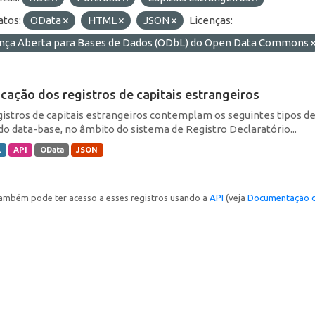
tos:
OData
HTML
JSON
Licenças:
ença Aberta para Bases de Dados (ODbL) do Open Data Commons
icação dos registros de capitais estrangeiros
gistros de capitais estrangeiros contemplam os seguintes tipos d
do data-base, no âmbito do sistema de Registro Declaratório...
L
API
OData
JSON
ambém pode ter acesso a esses registros usando a
API
(veja
Documentação d