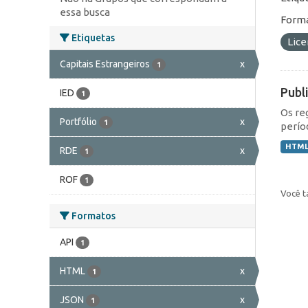
essa busca
Forma
Etiquetas
Lic
Capitais Estrangeiros
x
1
Publ
IED
1
Os re
Portfólio
x
1
perío
HTM
RDE
x
1
ROF
1
Você t
Formatos
API
1
HTML
x
1
JSON
x
1