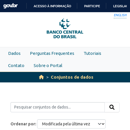
Skip to main content
ACESSO À INFORMAÇÃO
PARTICIPE
LEGISLAÇ
IR
ENGLISH
PARA
O
CONTEÚDO
Dados
Perguntas Frequentes
Tutoriais
Contato
Sobre o Portal
Conjuntos de dados
Ordenar por