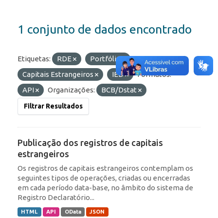
1 conjunto de dados encontrado
Etiquetas:
RDE
Portfólio
Capitais Estrangeiros
IED
Formatos:
API
Organizações:
BCB/Dstat
Filtrar Resultados
Publicação dos registros de capitais
estrangeiros
Os registros de capitais estrangeiros contemplam os
seguintes tipos de operações, criadas ou encerradas
em cada período data-base, no âmbito do sistema de
Registro Declaratório...
HTML
API
OData
JSON