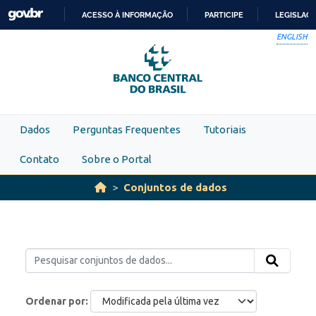
Skip to main content
ACESSO À INFORMAÇÃO
PARTICIPE
LEGISLAÇ
IR
ENGLISH
PARA
O
CONTEÚDO
Dados
Perguntas Frequentes
Tutoriais
Contato
Sobre o Portal
Conjuntos de dados
Ordenar por