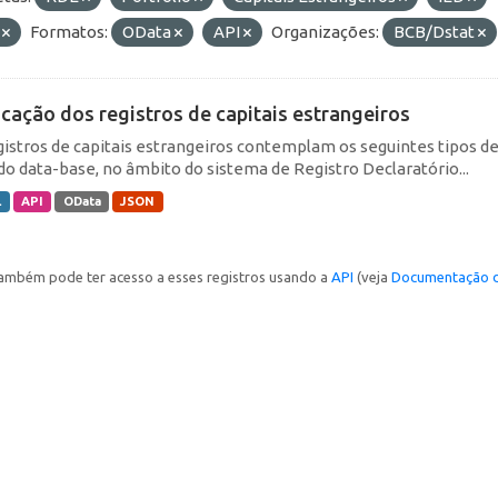
F
Formatos:
OData
API
Organizações:
BCB/Dstat
icação dos registros de capitais estrangeiros
gistros de capitais estrangeiros contemplam os seguintes tipos d
do data-base, no âmbito do sistema de Registro Declaratório...
L
API
OData
JSON
ambém pode ter acesso a esses registros usando a
API
(veja
Documentação d