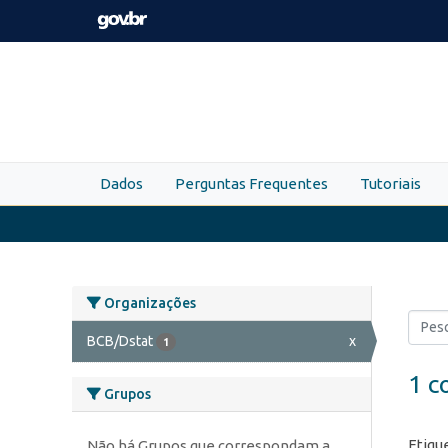
Skip to main content
Dados
Perguntas Frequentes
Tutoriais
Organizações
BCB/Dstat
x
1
1 c
Grupos
Etiqu
Não há Grupos que correspondam a