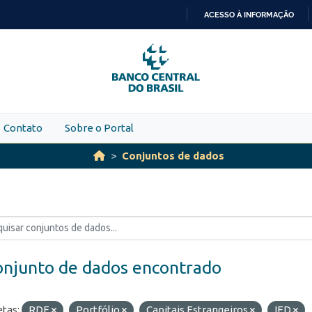
ACESSO À INFORMAÇÃO
IR
PARA
O
CONTEÚDO
Contato
Sobre o Portal
Conjuntos de dados
onjunto de dados encontrado
etas:
RDE
Portfólio
Capitais Estrangeiros
IED