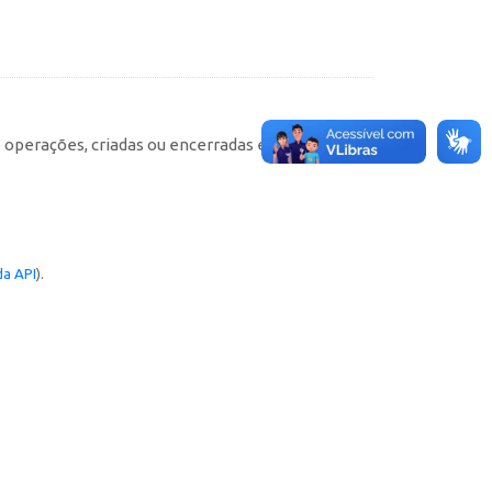
e operações, criadas ou encerradas em cada
a API
).