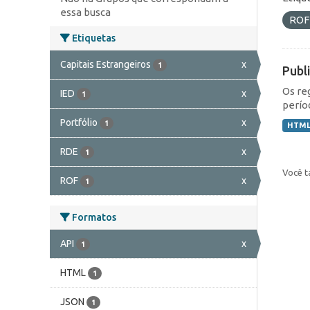
essa busca
RO
Etiquetas
Capitais Estrangeiros
x
1
Publ
Os re
IED
x
1
perío
Portfólio
x
1
HTM
RDE
x
1
Você t
ROF
x
1
Formatos
API
x
1
HTML
1
JSON
1