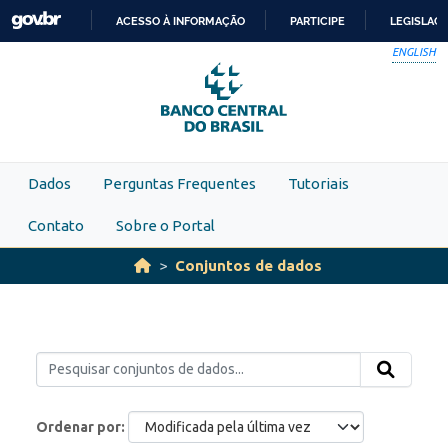
Skip to main content
ACESSO À INFORMAÇÃO
PARTICIPE
LEGISLAÇ
IR
ENGLISH
PARA
O
CONTEÚDO
Dados
Perguntas Frequentes
Tutoriais
Contato
Sobre o Portal
Conjuntos de dados
Ordenar por