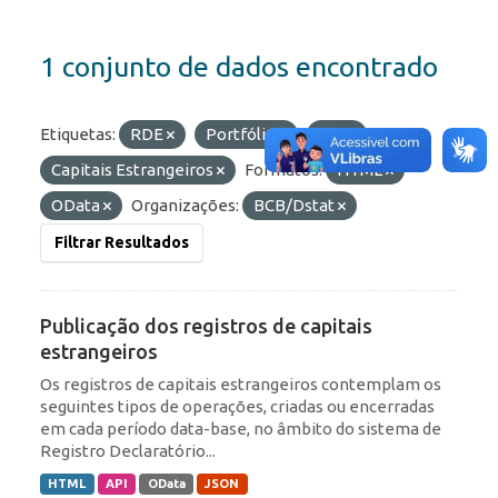
1 conjunto de dados encontrado
Etiquetas:
RDE
Portfólio
IED
Capitais Estrangeiros
Formatos:
HTML
OData
Organizações:
BCB/Dstat
Filtrar Resultados
Publicação dos registros de capitais
estrangeiros
Os registros de capitais estrangeiros contemplam os
seguintes tipos de operações, criadas ou encerradas
em cada período data-base, no âmbito do sistema de
Registro Declaratório...
HTML
API
OData
JSON