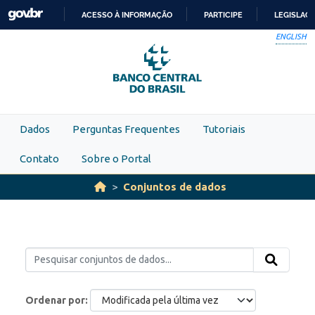
Skip to main content
ACESSO À INFORMAÇÃO
PARTICIPE
LEGISLAÇ
IR
ENGLISH
PARA
O
CONTEÚDO
Dados
Perguntas Frequentes
Tutoriais
Contato
Sobre o Portal
Conjuntos de dados
Ordenar por