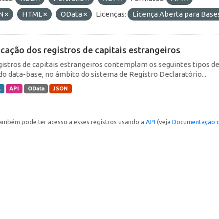
N
HTML
OData
Licenças:
Licença Aberta para Bas
icação dos registros de capitais estrangeiros
gistros de capitais estrangeiros contemplam os seguintes tipos d
do data-base, no âmbito do sistema de Registro Declaratório...
L
API
OData
JSON
ambém pode ter acesso a esses registros usando a
API
(veja
Documentação d