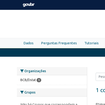
Skip to main content
Dados
Perguntas Frequentes
Tutoriais
Organizações
BCB/Dstat
1
1 c
Grupos
Etiqu
Não há Grupos que correspondam a