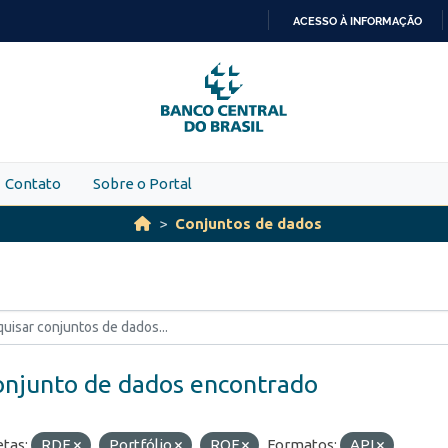
ACESSO À INFORMAÇÃO
IR
PARA
O
CONTEÚDO
Contato
Sobre o Portal
Conjuntos de dados
onjunto de dados encontrado
etas:
RDE
Portfólio
ROF
Formatos:
API