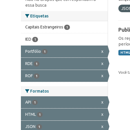
essa busca
JSO
Etiquetas
Capitais Estrangeiros
1
Publ
Os re
IED
1
perío
Portfólio
x
1
HTM
RDE
x
1
Você t
ROF
x
1
Formatos
API
x
1
HTML
x
1
JSON
x
1