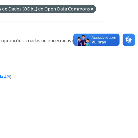
es de Dados (ODbL) do Open Data Commons
e operações, criadas ou encerradas em cada
a API
).