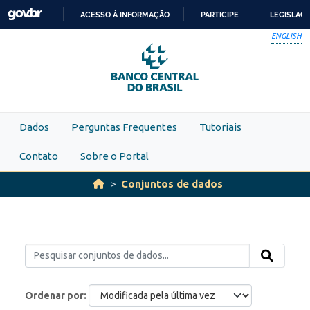
Skip to main content
ACESSO À INFORMAÇÃO
PARTICIPE
LEGISLAÇ
IR
ENGLISH
PARA
O
CONTEÚDO
Dados
Perguntas Frequentes
Tutoriais
Contato
Sobre o Portal
Conjuntos de dados
Ordenar por