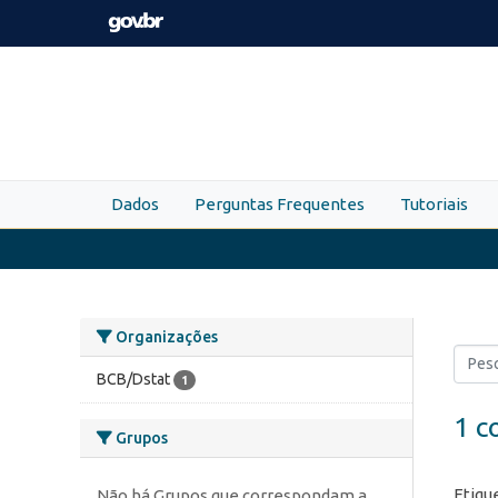
Skip to main content
Dados
Perguntas Frequentes
Tutoriais
Organizações
BCB/Dstat
1
1 c
Grupos
Etiqu
Não há Grupos que correspondam a