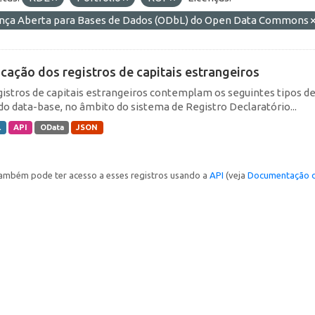
ença Aberta para Bases de Dados (ODbL) do Open Data Commons
icação dos registros de capitais estrangeiros
gistros de capitais estrangeiros contemplam os seguintes tipos d
do data-base, no âmbito do sistema de Registro Declaratório...
L
API
OData
JSON
ambém pode ter acesso a esses registros usando a
API
(veja
Documentação d