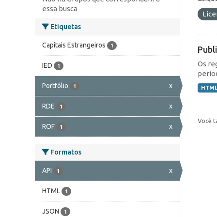
essa busca
Lic
Etiquetas
Capitais Estrangeiros
1
Publ
Os re
IED
1
perío
Portfólio
x
1
HTM
RDE
x
1
Você t
ROF
x
1
Formatos
API
x
1
HTML
1
JSON
1