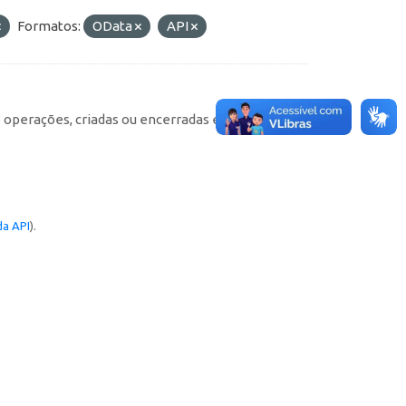
Formatos:
OData
API
e operações, criadas ou encerradas em cada
a API
).