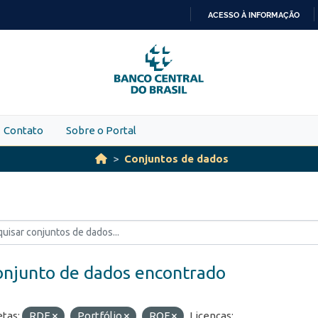
ACESSO À INFORMAÇÃO
IR
PARA
O
CONTEÚDO
Contato
Sobre o Portal
Conjuntos de dados
onjunto de dados encontrado
etas:
RDE
Portfólio
ROF
Licenças: