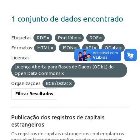
1 conjunto de dados encontrado
Etiquetas:
RDE
Portfólio
ROF
Formatos:
HTML
JSON
API
OData
Licenças:
Licença Aberta para Bases de Dados (ODbL) do
Open Data Commons
Organizações:
BCB/Dstat
Filtrar Resultados
Publicação dos registros de capitais
estrangeiros
Os registros de capitais estrangeiros contemplam os
seguintes tipos de operações, criadas ou encerradas