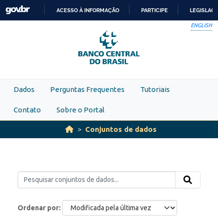
Skip to main content
ACESSO À INFORMAÇÃO
PARTICIPE
LEGISLAÇ
IR
ENGLISH
PARA
O
CONTEÚDO
Dados
Perguntas Frequentes
Tutoriais
Contato
Sobre o Portal
Conjuntos de dados
Ordenar por